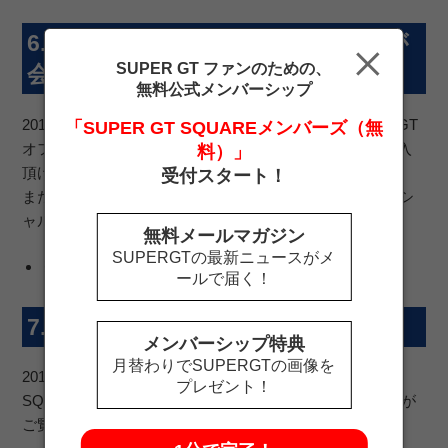
6. SUPER GTオフィシャルグッズが
SUPER GT ファンのための、
会員価格で購入できます！
無料公式メンバーシップ
2017SUPER GTシリーズ開催時イベント広場内SUPER GT
「SUPER GT SQUAREメンバーズ（無
オフィシャルショップでのお買い物が会員価格にてご購入
料）」
頂けます。（海外戦を除く）
受付スタート！
また、2017サポーターズクラブ会員専用サイト内オフィシ
ャルWEBショップでも会員価格にてお買上頂けます。
無料メールマガジン
SUPERGTの最新ニュースがメ
※一部除外品があります。
ールで届く！
7. 会員限定情報をお届けします！
メンバーシップ特典
月替わりでSUPERGTの画像を
2017サポーターズクラブにご入会いただくとSUPER GT
プレゼント！
SQUAREサイト内、サポーターズクラブ会員専用ページが
ご覧いただけます。