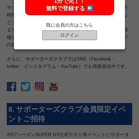
1分で完了！
サポーターズクラブ会員専用ページでは、チケットの発売
無料で登録する
時期・発売券種情報や公式テスト等イベントへのご招待な
ど、会員だけに情報を公開しております。
既に会員の方はこちら
また、会員にはチケット発売時期に合わせチケット詳細情
ログイン
報やイベントの開催・ご招待情報、オフィシャルショップ
の新商品情報などメールマガジンで配信しております。
さらに、サポーターズクラブではSNS（Facebook・
twitter・インスタグラム・YouTube）でも情報発信中です。
8. サポーターズクラブ会員限定イベ
ントご招待
2017シーズンSUPER GT公式テスト等イベントにサポータ