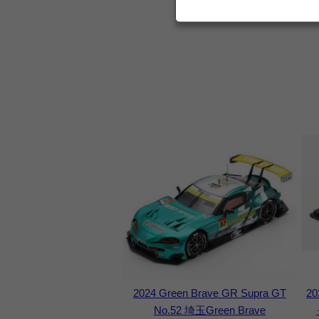
2024 Green Brave GR Supra GT
2
No.52 埼玉Green Brave