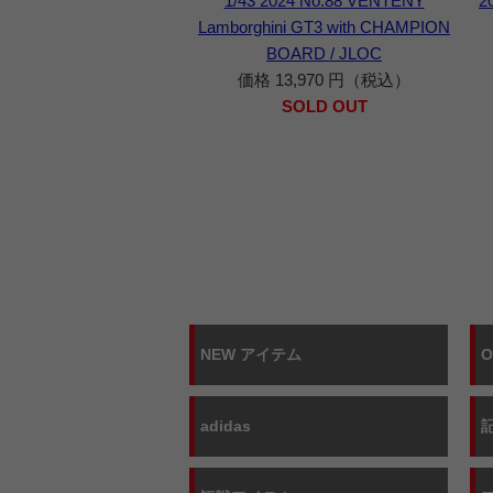
1/43 2024 No.88 VENTENY
2
Lamborghini GT3 with CHAMPION
BOARD / JLOC
価格 13,970 円（税込）
SOLD OUT
NEW アイテム
adidas