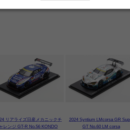
024 リアライズ日産メカニックチ
2024 Syntium LMcorsa GR Sup
ャレンジ GT-R No.56 KONDO
GT No.60 LM corsa