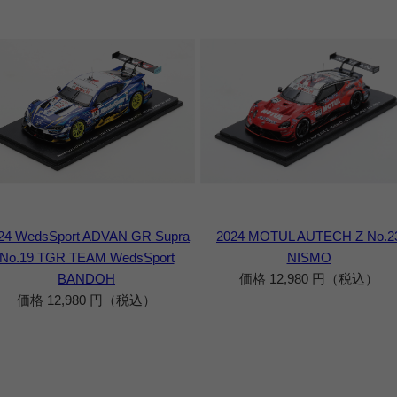
24 WedsSport ADVAN GR Supra
2024 MOTUL AUTECH Z No.2
No.19 TGR TEAM WedsSport
NISMO
BANDOH
価格 12,980 円（税込）
価格 12,980 円（税込）