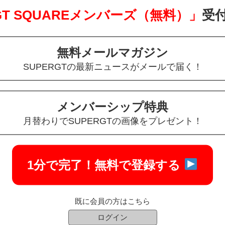
 GT SQUAREメンバーズ（無料）」
受
無料メールマガジン
SUPERGTの最新ニュースがメールで届く！
メンバーシップ特典
月替わりでSUPERGTの画像をプレゼント！
2024 PONOS FERRARI 296 No.
PONOS RACING
1分で完了！
無料で登録する
価格 18,700 円（税込）
24 HOPPY Schatz GR Supra GT
o.25 HOPPY team TSUCHIYA
既に会員の方はこちら
価格 12,980 円（税込）
ログイン