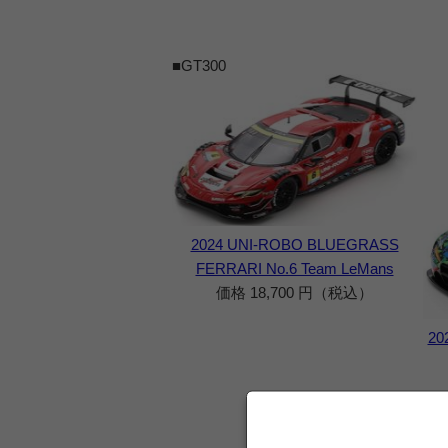
■GT300
2024 UNI-ROBO BLUEGRASS
FERRARI No.6 Team LeMans
価格 18,700 円（税込）
20